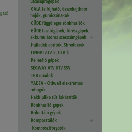
utcaseprőgépek
GALA felfújható, összehajtható
rgató
hajók, gumicsónakok
GÜDE függőleges rönkhasítók
GÜDE hasítógépek, fűrészgépek,
akkumulátoros szerszámgépek
Hulladék aprítók, Shredderek
LINHAI ATV-k, UTV-k
Pelletáló gépek
SEGWAY ATV UTV SSV
TGB quadok
YADEA - Citiwell elektromos
robogók
Hakkipilke tűzifakészítők
Rönkhasító gépek
Brikettáló gépek
Komposztálók
Komposztforgatók