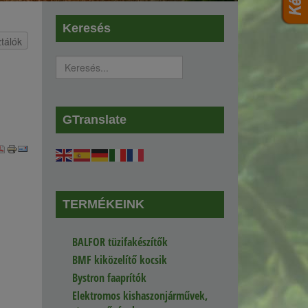
Keresés
tálók
tó
GTranslate
TERMÉKEINK
BALFOR tüzifakészítők
BMF kiközelítő kocsik
Bystron faaprítók
Elektromos kishaszonjárművek,