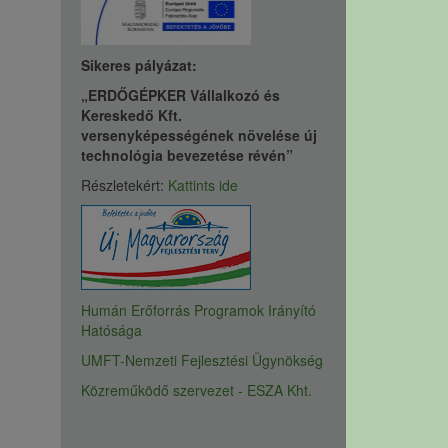
Sikeres pályázat:
„ERDŐGÉPKER Vállalkozó és
Kereskedő Kft.
versenyképességének növelése új
technológia bevezetése révén”
Részletekért:
Kattints ide
Humán Erőforrás Programok Irányító
Hatósága
UMFT-Nemzeti Fejlesztési Ügynökség
Közreműködő szervezet - ESZA Kht.