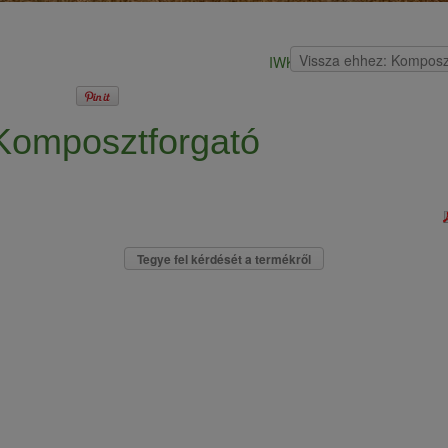
Vissza ehhez: Komposz
IWK AK/TAK Komposztforga
Komposztforgató
Tegye fel kérdését a termékről