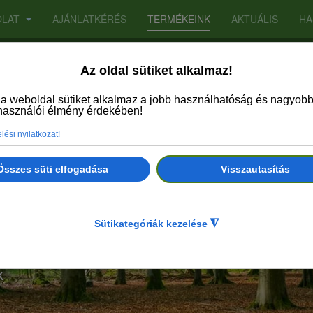
OLAT
AJÁNLATKÉRÉS
TERMÉKEINK
AKTUÁLIS
HA
k