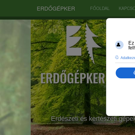
ERDŐGÉPKER
FŐOLDAL
KAPCS
Erdészeti és kertészeti gépe