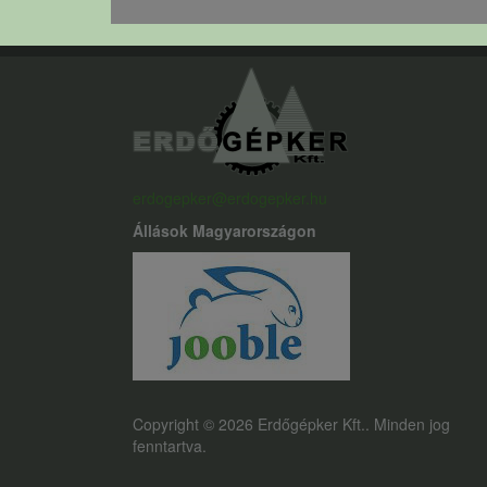
erdogepker@erdogepker.hu
Állások Magyarországon
Copyright © 2026 Erdőgépker Kft.. Minden jog
fenntartva.