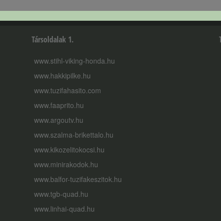
Társoldalak 1.
www.stihl-viking-honda.hu
www.hakkipilke.hu
www.tuzifahasito.com
www.faaprito.hu
www.argoutv.hu
www.szalma-brikettalo.hu
www.kikozelitokocsi.hu
www.minirakodok.hu
www.balfor-tuzifakeszitok.hu
www.tgb-quad.hu
www.linhai-quad.hu