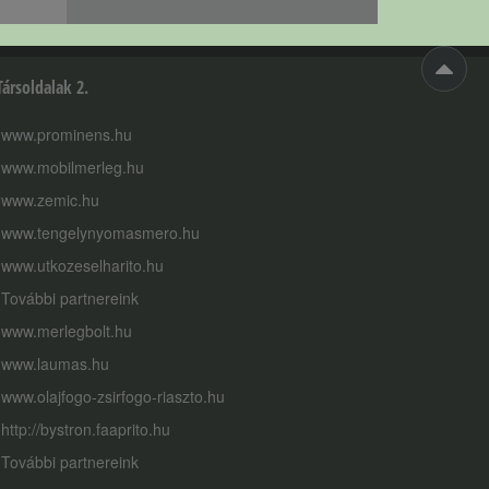
Társoldalak 2.
www.prominens.hu
www.mobilmerleg.hu
www.zemic.hu
www.tengelynyomasmero.hu
www.utkozeselharito.hu
További partnereink
www.merlegbolt.hu
www.laumas.hu
www.olajfogo-zsirfogo-riaszto.hu
http://bystron.faaprito.hu
További partnereink