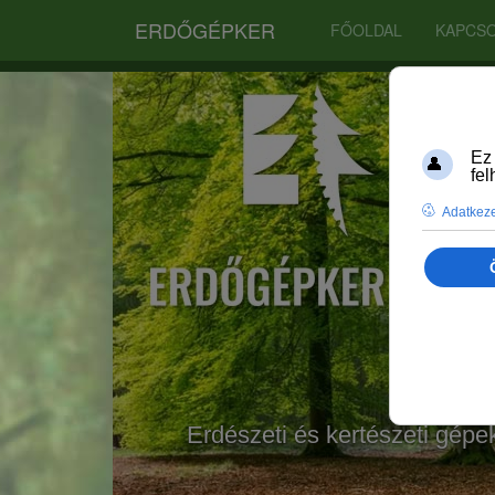
ERDŐGÉPKER
FŐOLDAL
KAPCS
Erdészeti és kertészeti gépe