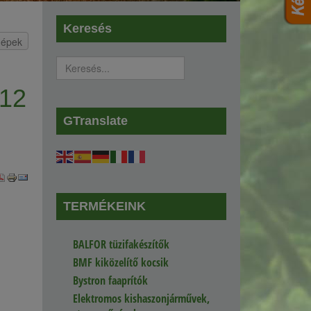
Keresés
gépek
TC
/12
GTranslate
TERMÉKEINK
BALFOR tüzifakészítők
BMF kiközelítő kocsik
Bystron faaprítók
Elektromos kishaszonjárművek,