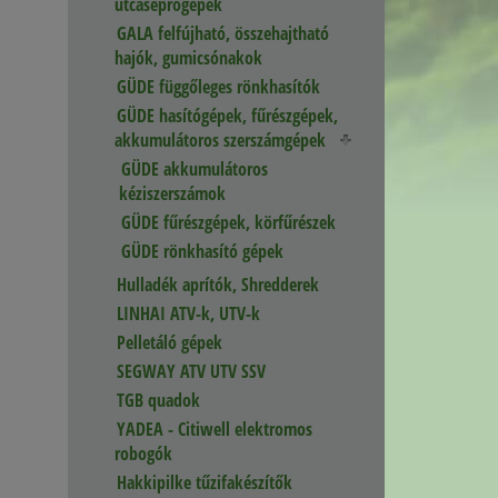
utcaseprőgépek
GALA felfújható, összehajtható
hajók, gumicsónakok
GÜDE függőleges rönkhasítók
GÜDE hasítógépek, fűrészgépek,
akkumulátoros szerszámgépek
GÜDE akkumulátoros
kéziszerszámok
GÜDE fűrészgépek, körfűrészek
GÜDE rönkhasító gépek
Hulladék aprítók, Shredderek
LINHAI ATV-k, UTV-k
Pelletáló gépek
SEGWAY ATV UTV SSV
TGB quadok
YADEA - Citiwell elektromos
robogók
Hakkipilke tűzifakészítők