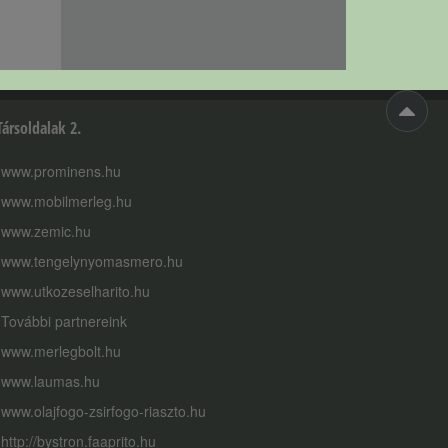
Társoldalak 2.
www.prominens.hu
www.mobilmerleg.hu
www.zemic.hu
www.tengelynyomasmero.hu
www.utkozeselharito.hu
További partnereink
www.merlegbolt.hu
www.laumas.hu
www.olajfogo-zsirfogo-riaszto.hu
http://bystron.faaprito.hu