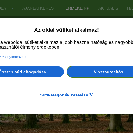
OLAT
AJÁNLATKÉRÉS
TERMÉKEINK
AKTUÁLIS
HA
k