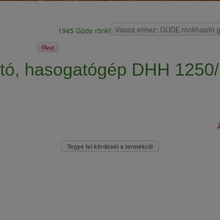
Vissza ehhez: GÜDE rönkhasító 
1945 Güde rönkhasító, hasogatógép DHH 1050/ 8 
tó, hasogatógép DHH 1250
Tegye fel kérdését a termékről