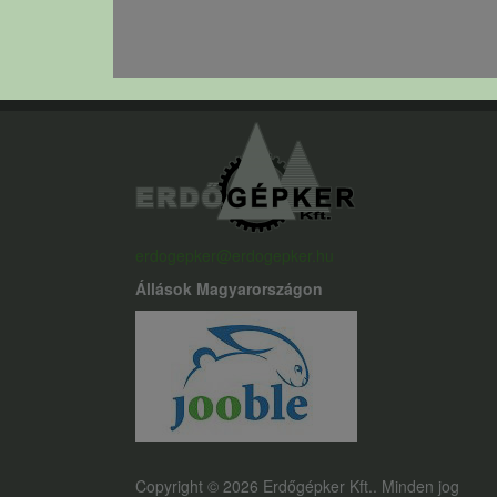
erdogepker@erdogepker.hu
Állások Magyarországon
Copyright © 2026 Erdőgépker Kft.. Minden jog