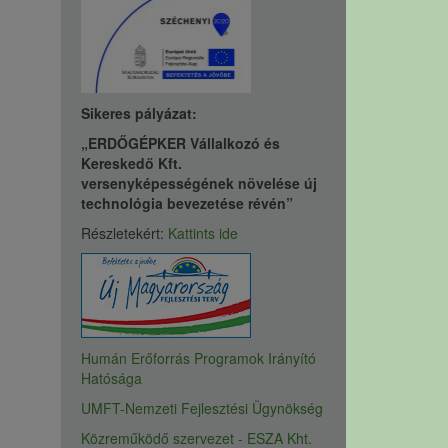
Sikeres pályázat:
„ERDŐGÉPKER Vállalkozó és
Kereskedő Kft.
versenyképességének növelése új
technológia bevezetése révén”
Részletekért:
Kattints ide
Humán Erőforrás Programok Irányító
Hatósága
UMFT-Nemzeti Fejlesztési Ügynökség
Közreműködő szervezet - ESZA Kht.