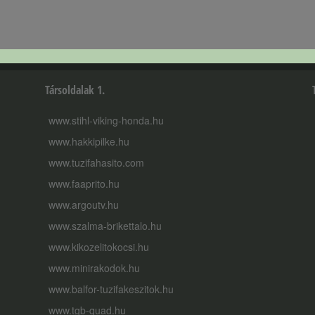
Társoldalak 1.
www.stihl-viking-honda.hu
www.hakkipilke.hu
www.tuzifahasito.com
www.faaprito.hu
www.argoutv.hu
www.szalma-brikettalo.hu
www.kikozelitokocsi.hu
www.minirakodok.hu
www.balfor-tuzifakeszitok.hu
www.tgb-quad.hu