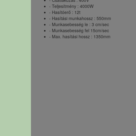
- Csatlakozás : 400V
- Teljesítmény : 4000W
- Hasítóerő : 12t
- Hasítási munkahossz : 550mm
- Munkasebesség le : 3 cm/sec
- Munkasebesség fel 15cm/sec
- Max. hasítási hossz : 1350mm