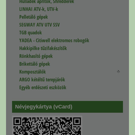
Hulladék aprítók, Shredderek
LINHAI ATV-k, UTV-k
Pelletáló gépek
SEGWAY ATV UTV SSV
TGB quadok
YADEA - Citiwell elektromos robogók
Hakkipilke tűzifakészítők
Rönkhasító gépek
Brikettáló gépek
Komposztálók
ARGO kétéltű terepjárók
Egyéb erdészeti eszközök
Névjegykártya (vCard)