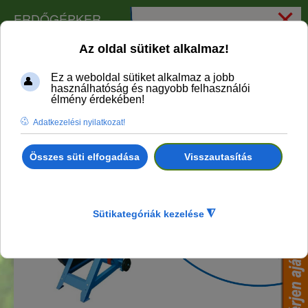
×
ERDŐGÉPKER
75785 Güde benzines hintafűrész (körfűrész) PWS
700 BR
1714 GÜDE Billenőfűrész GWS 700 HM
Vissza ehhez: GÜDE fűrészgépek, körfűrészek
1815 GÜDE Hintafűrész GWS 600 EC