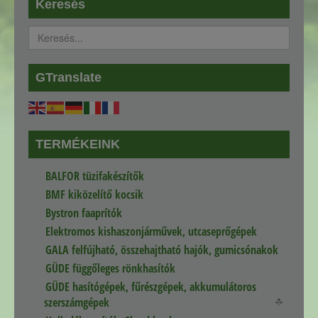
Keresés
GTranslate
TERMÉKEINK
BALFOR tüzifakészítők
BMF kiközelítő kocsik
Bystron faaprítók
Elektromos kishaszonjárművek, utcaseprőgépek
GALA felfújható, összehajtható hajók, gumicsónakok
GÜDE függőleges rönkhasítók
GÜDE hasítógépek, fűrészgépek, akkumulátoros
szerszámgépek