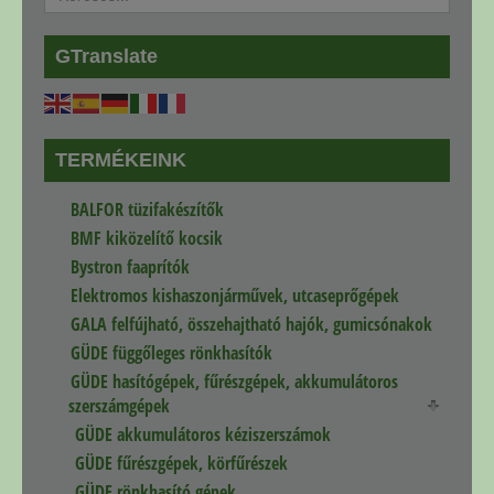
GTranslate
TERMÉKEINK
BALFOR tüzifakészítők
BMF kiközelítő kocsik
Bystron faaprítók
Elektromos kishaszonjárművek, utcaseprőgépek
GALA felfújható, összehajtható hajók, gumicsónakok
GÜDE függőleges rönkhasítók
GÜDE hasítógépek, fűrészgépek, akkumulátoros
szerszámgépek
GÜDE akkumulátoros kéziszerszámok
GÜDE fűrészgépek, körfűrészek
GÜDE rönkhasító gépek