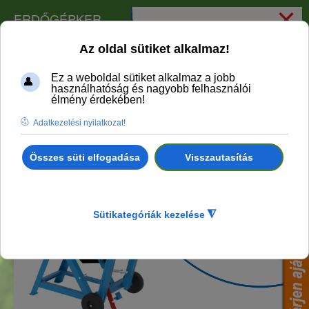
×
ERDŐGÉPKER
75785 Güde benzines hintafűrész (körfűrész) PWS
700 BR
1714 GÜDE Billenőfűrész GWS 700 HM
Vissza ehhez: GÜDE fűrészgépek, körfűrészek
1725 Güde Hintafűrész GWS 500 HM-2