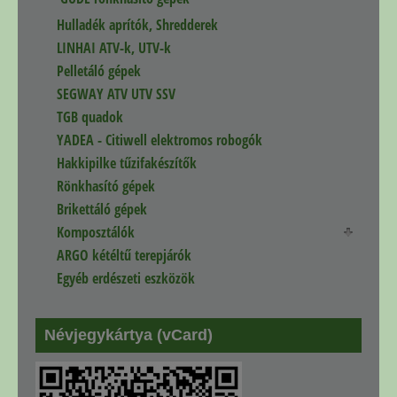
Hulladék aprítók, Shredderek
LINHAI ATV-k, UTV-k
Pelletáló gépek
SEGWAY ATV UTV SSV
TGB quadok
YADEA - Citiwell elektromos robogók
Hakkipilke tűzifakészítők
Rönkhasító gépek
Brikettáló gépek
Komposztálók
ARGO kétéltű terepjárók
Egyéb erdészeti eszközök
Névjegykártya (vCard)