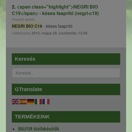
2.
<span class="highlight">NEGRI BIO
C19</span> - késes faaprító (negri-c19)
(Faaprító gépek)
NEGRI BIO C19
- késes faaprító
Létrehozva:
2015. május 28. (csütörtök) 13:08
Keresés
GTranslate
TERMÉKEINK
BALFOR tüzifakészítők