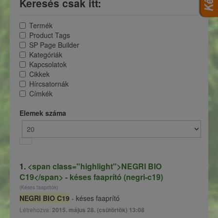
Keresés csak itt:
Termék
Product Tags
SP Page Builder
Kategóriák
Kapcsolatok
Cikkek
Hírcsatornák
Címkék
Elemek száma
1.
<span class="highlight">NEGRI BIO
C19</span> - késes faaprító (negri-c19)
(Késes faaprítók)
NEGRI BIO C19
- késes faaprító
Létrehozva:
2015. május 28. (csütörtök) 13:08