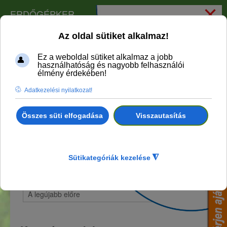
×
ERDŐGÉPKER
Összesen
eredmény található.
2
Keresés:
Összes szó
Bármelyik szó
Pontos kifejezés
Rendezés