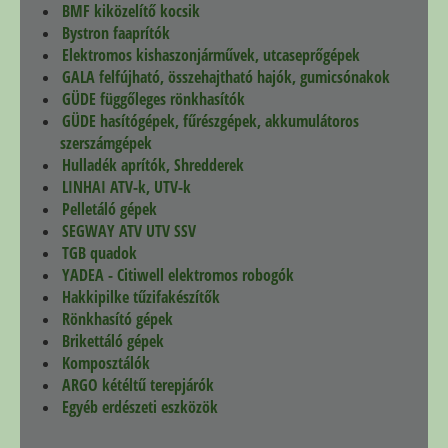
BMF kiközelítő kocsik
Bystron faaprítók
Elektromos kishaszonjárművek, utcaseprőgépek
GALA felfújható, összehajtható hajók, gumicsónakok
GÜDE függőleges rönkhasítók
GÜDE hasítógépek, fűrészgépek, akkumulátoros
szerszámgépek
Hulladék aprítók, Shredderek
LINHAI ATV-k, UTV-k
Pelletáló gépek
SEGWAY ATV UTV SSV
TGB quadok
YADEA - Citiwell elektromos robogók
Hakkipilke tűzifakészítők
Rönkhasító gépek
Brikettáló gépek
Komposztálók
ARGO kétéltű terepjárók
Egyéb erdészeti eszközök