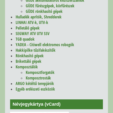
GÜDE akkumulátoros kéziszerszámok
GÜDE fűrészgépek, körfűrészek
GÜDE rönkhasító gépek
Hulladék aprítók, Shredderek
LINHAI ATV-k, UTV-k
Pelletáló gépek
SEGWAY ATV UTV SSV
TGB quadok
YADEA - Citiwell elektromos robogók
Hakkipilke tűzifakészítők
Rönkhasító gépek
Brikettáló gépek
Komposztálók
Komposztforgatók
Komposztrosták
ARGO kétéltű terepjárók
Egyéb erdészeti eszközök
Névjegykártya (vCard)