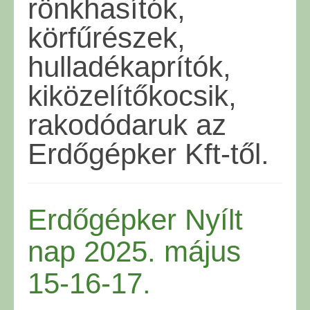
rönkhasítók,
körfűrészek,
hulladékaprítók,
kiközelítőkocsik,
rakodódaruk az
Erdőgépker Kft-től.
Erdőgépker Nyílt
nap 2025. május
15-16-17.