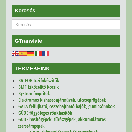
Keresés
GTranslate
TERMÉKEINK
BALFOR tüzifakészítők
BMF kiközelítő kocsik
Bystron faaprítók
Elektromos kishaszonjárművek, utcaseprőgépek
GALA felfújható, összehajtható hajók, gumicsónakok
GÜDE függőleges rönkhasítók
GÜDE hasítógépek, fűrészgépek, akkumulátoros
szerszámgépek