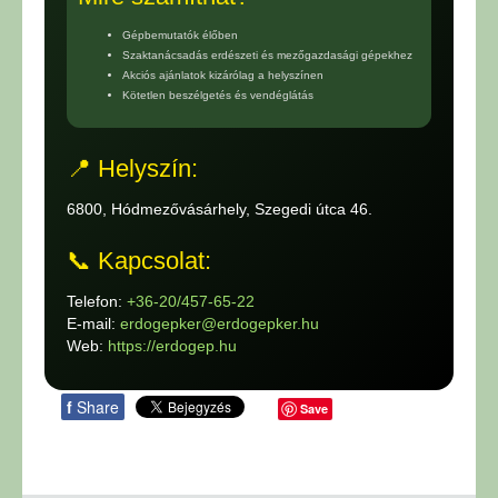
Gépbemutatók élőben
Szaktanácsadás erdészeti és mezőgazdasági gépekhez
Akciós ajánlatok kizárólag a helyszínen
Kötetlen beszélgetés és vendéglátás
📍 Helyszín:
6800, Hódmezővásárhely, Szegedi útca 46.
📞 Kapcsolat:
Telefon:
+36-20/457-65-22
E-mail:
erdogepker@erdogepker.hu
Web:
https://erdogep.hu
f
Share
Save