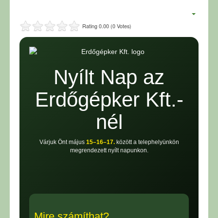
Rating 0.00 (0 Votes)
Nyílt Nap az
Erdőgépker Kft.-
nél
Várjuk Önt május
15–16–17.
között a telephelyünkön
megrendezett nyílt napunkon.
Mire számíthat?